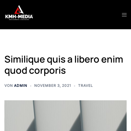
Zum
Inhalt
Men
springen
ums
Similique quis a libero enim
quod corporis
VON
ADMIN
NOVEMBER 3, 2021
TRAVEL