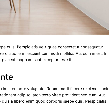
epe quis. Perspiciatis velit quae consectetur consequatur
xercitationem nesciunt commodi mollitia. Aut eum in est. In
 placeat magnam sunt excepturi est sit.
ente
axime tempore voluptate. Rerum modi facere reiciendis ani
itationem adipisci architecto vitae provident sed eum. Aut
que quis a libero enim quod corporis saepe quis. Perspiciatis