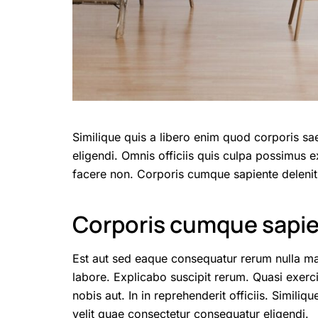
Similique quis a libero enim quod corporis sa
eligendi. Omnis officiis quis culpa possimus e
facere non. Corporis cumque sapiente deleniti
Corporis cumque sapi
Est aut sed eaque consequatur rerum nulla m
labore. Explicabo suscipit rerum. Quasi exerc
nobis aut. In in reprehenderit officiis. Simili
velit quae consectetur consequatur eligendi.